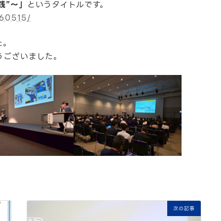
践”～」
というタイトルです。
260515/
た。
うございました。
次の記事