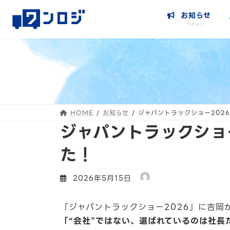
コ
ナ
お知らせ
ン
ビ
News
テ
ゲ
ン
ー
ツ
シ
へ
ョ
ス
ン
キ
に
ッ
移
HOME
お知らせ
ジャパントラックショー202
プ
動
ジャパントラックショ
た！
2026年5月15日
「ジャパントラックショー2026」に吉岡
「“会社”ではない、選ばれているのは社長